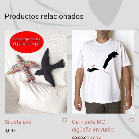
Productos relacionados
Silueta ave
Camiseta MC
cigüeña en vuelo
0,00
€
El precio original era: 29
El precio actual es
29,00
€
24,00
€