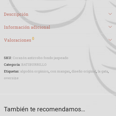
Descripción
Información adicional
0
Valoraciones
SKU:
Corazón antirrobo fondo jaspeado
Categoría:
BATIBURRILLO
Etiquetas:
algodón orgánico
,
con mangas
,
diseño original
,
la gata
,
oversize
También te recomendamos…