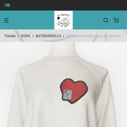
0
Tienda
/
ROPA
/
BATIBURRILLO
/
Sudadera crema y gris de corazón con antirrobo