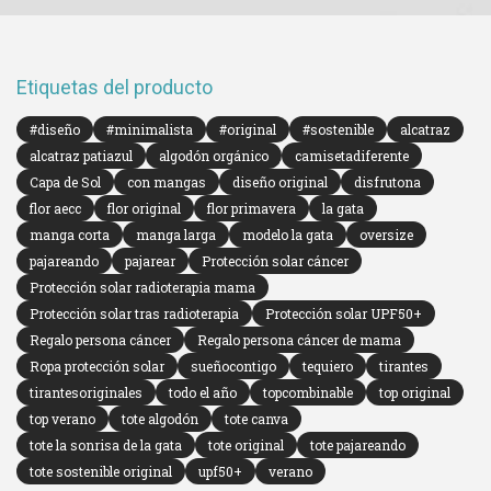
Etiquetas del producto
#diseño
#minimalista
#original
#sostenible
alcatraz
alcatraz patiazul
algodón orgánico
camisetadiferente
Capa de Sol
con mangas
diseño original
disfrutona
flor aecc
flor original
flor primavera
la gata
manga corta
manga larga
modelo la gata
oversize
pajareando
pajarear
Protección solar cáncer
Protección solar radioterapia mama
Protección solar tras radioterapia
Protección solar UPF50+
Regalo persona cáncer
Regalo persona cáncer de mama
Ropa protección solar
sueñocontigo
tequiero
tirantes
tirantesoriginales
todo el año
topcombinable
top original
top verano
tote algodón
tote canva
tote la sonrisa de la gata
tote original
tote pajareando
tote sostenible original
upf50+
verano