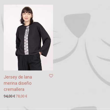
Jersey de lana
merina diseño
cremallera
El precio original era: 94,00 €.
El precio actual es: 78,00 €.
94,00
€
78,00
€