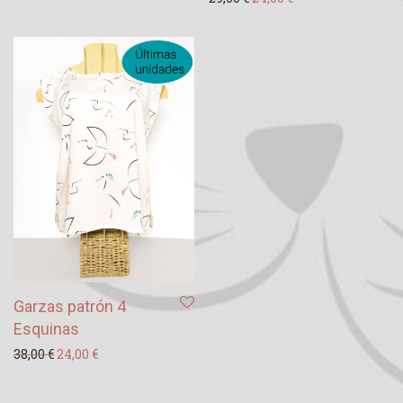
Garzas patrón 4
Esquinas
El precio original era: 38,00 €.
El precio actual es: 24,00 €.
38,00
€
24,00
€