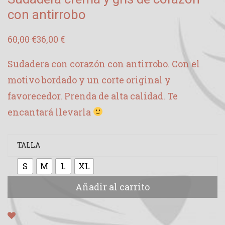
con antirrobo
60,00
€
36,00
€
El
El
precio
precio
original
actual
Sudadera con corazón con antirrobo. Con el
era:
es:
60,00 €.
36,00 €.
motivo bordado y un corte original y
favorecedor. Prenda de alta calidad. Te
encantará llevarla
TALLA
S
M
L
XL
Añadir al carrito