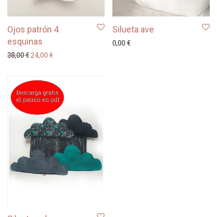
Ojos patrón 4
Silueta ave
esquinas
0,00
€
El precio original era: 38,00 €.
El precio actual es: 24,00 €.
38,00
€
24,00
€