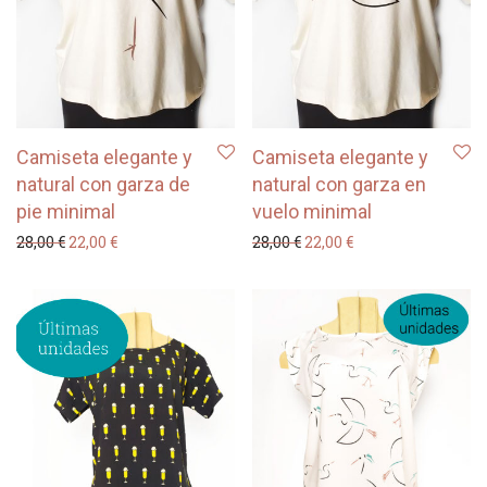
Camiseta elegante y
Camiseta elegante y
natural con garza de
natural con garza en
pie minimal
vuelo minimal
El precio original era: 28,00 €.
El precio actual es: 22,00 €.
El precio original era: 28
El precio actual es
28,00
€
22,00
€
28,00
€
22,00
€