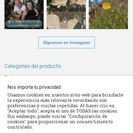
Síguenos en Instagram
Categorías del producto
Todos
Envolver para regalo
Nos importa tu privacidad.
Usamos cookies en nuestro sitio web para brindarle
ROPA
la experiencia más relevante recordando sus
BATIBURRILLO
preferencias y visitas repetidas. Al hacer clic en
"Aceptar todo", acepta el uso de TODAS las cookies.
MOCHILAS y BOLSAS
Sin embargo, puede visitar "Configuración de
cookies" para proporcionar un consentimiento
PROTECCIÓN SOLAR
controlado.