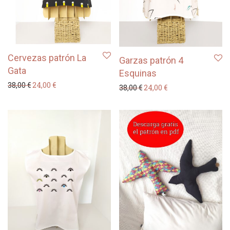
Cervezas patrón La
Garzas patrón 4
Gata
Esquinas
El precio original era: 38,00 €.
El precio actual es: 24,00 €.
38,00
€
24,00
€
El precio original era: 38
El precio actual es
38,00
€
24,00
€