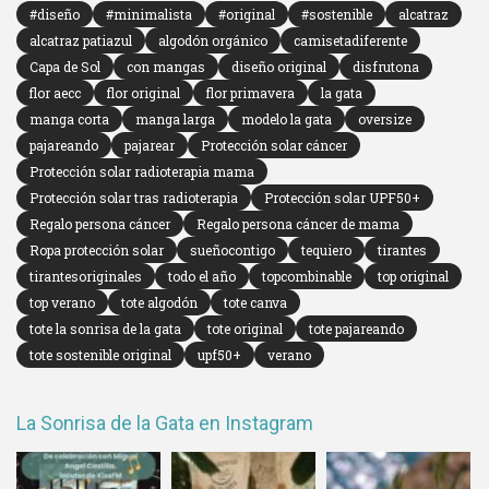
#diseño
#minimalista
#original
#sostenible
alcatraz
alcatraz patiazul
algodón orgánico
camisetadiferente
Capa de Sol
con mangas
diseño original
disfrutona
flor aecc
flor original
flor primavera
la gata
manga corta
manga larga
modelo la gata
oversize
pajareando
pajarear
Protección solar cáncer
Protección solar radioterapia mama
Protección solar tras radioterapia
Protección solar UPF50+
Regalo persona cáncer
Regalo persona cáncer de mama
Ropa protección solar
sueñocontigo
tequiero
tirantes
tirantesoriginales
todo el año
topcombinable
top original
top verano
tote algodón
tote canva
tote la sonrisa de la gata
tote original
tote pajareando
tote sostenible original
upf50+
verano
La Sonrisa de la Gata en Instagram