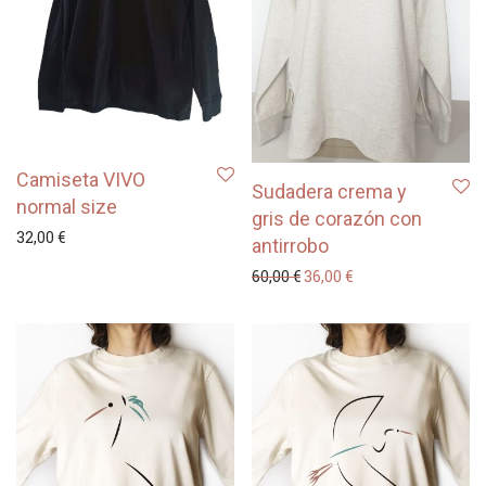
Camiseta VIVO
Sudadera crema y
normal size
gris de corazón con
32,00
€
antirrobo
El precio original era: 60
El precio actual es
60,00
€
36,00
€