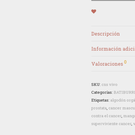
Descripción
Información adici
0
Valoraciones
SKU:
cns vivo
Categorías:
BATIBURR
Etiquetas:
algodón org
prostata
,
cancer mascu
contra el cancer
,
manga
superviviente cancer
,