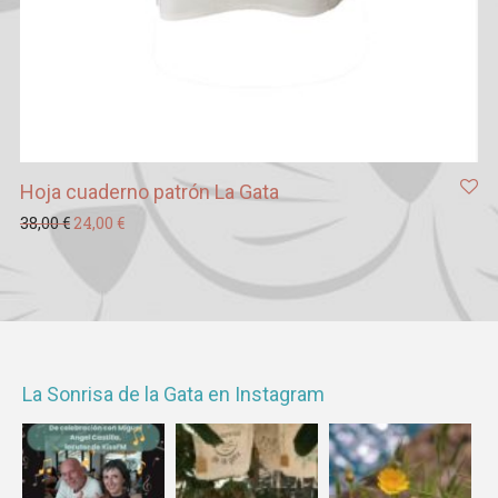
Hoja cuaderno patrón La Gata
El precio original era: 38,00 €.
El precio actual es: 24,00 €.
38,00
€
24,00
€
La Sonrisa de la Gata en Instagram