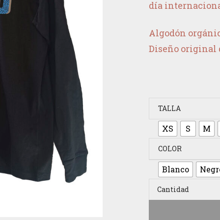
día internaciona
Algodón orgánico
Diseño original 
TALLA
XS
S
M
COLOR
Blanco
Negr
Cantidad