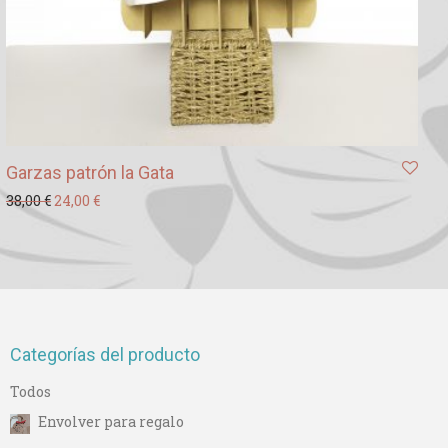
Garzas patrón la Gata
El precio original era: 38,00 €.
El precio actual es: 24,00 €.
38,00
€
24,00
€
Categorías del producto
Todos
Envolver para regalo