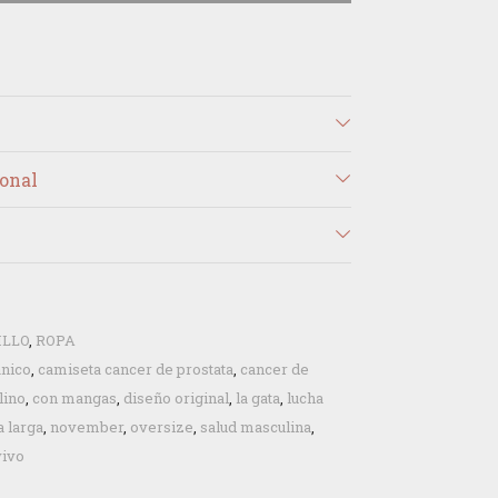
onal
ILLO
,
ROPA
ánico
,
camiseta cancer de prostata
,
cancer de
lino
,
con mangas
,
diseño original
,
la gata
,
lucha
 larga
,
november
,
oversize
,
salud masculina
,
vivo