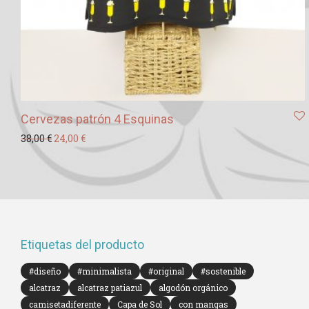
Cervezas patrón 4 Esquinas
El precio original era: 38,00 €.
El precio actual es: 24,00 €.
38,00
€
24,00
€
Etiquetas del producto
#diseño
#minimalista
#original
#sostenible
alcatraz
alcatraz patiazul
algodón orgánico
camisetadiferente
Capa de Sol
con mangas