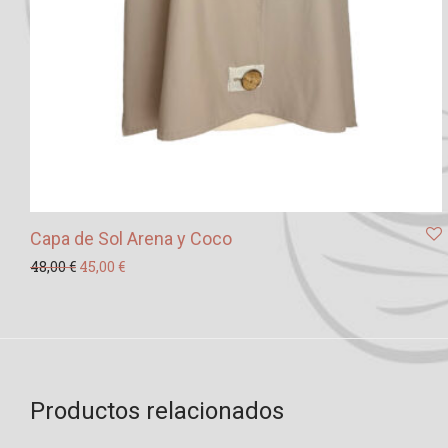
Capa de Sol Arena y Coco
El precio original era: 48,00 €.
El precio actual es: 45,00 €.
48,00
€
45,00
€
Productos relacionados