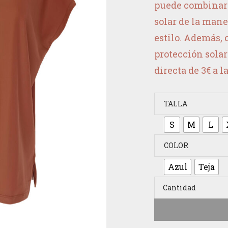
puede combinar c
solar de la man
estilo. Además, 
protección sola
directa de 3€ a l
TALLA
S
M
L
COLOR
Azul
Teja
Cantidad