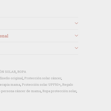
onal
ÓN SOLAR
,
ROPA
diseño original
,
Protección solar cáncer
,
oterapia mama
,
Protección solar UPF50+
,
Regalo
o persona cáncer de mama
,
Ropa protección solar
,