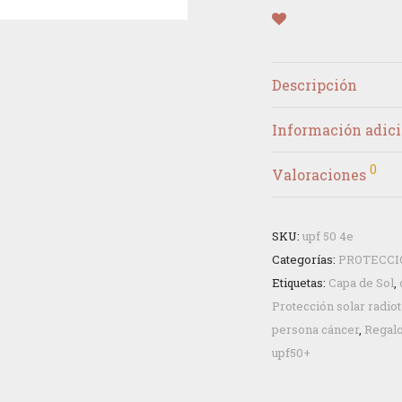
Descripción
Información adici
0
Valoraciones
SKU:
upf 50 4e
Categorías:
PROTECCI
Etiquetas:
Capa de Sol
,
Protección solar radi
persona cáncer
,
Regal
upf50+