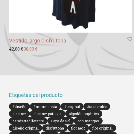
Vestido largo Disfrutona
El precio original era: 42,00 €.
El precio actual es: 38,00 €.
42,00
€
38,00
€
Etiquetas del producto
#diseño
#minimalista
#original
#sostenible
alcatraz
alcatraz patiazul
algodón orgánico
camisetadiferente
Capa de Sol
con mangas
diseño original
disfrutona
flor aecc
flor original