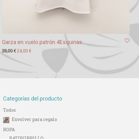
Garza en vuelo patrón 4Esquinas
El precio original era: 38,00 €.
El precio actual es: 24,00 €.
38,00
€
24,00
€
Categorías del producto
Todos
Envolver para regalo
ROPA
BATIBURRILLO