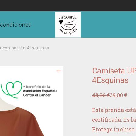
condiciones
 con patrón 4Esquinas
Camiseta UP
4Esquinas
48,00
€
39,00
€
El
El
precio
precio
original
actual
Esta prenda est
era:
es:
48,00 €.
39,00 €.
certificada. Es l
Protege incluso 