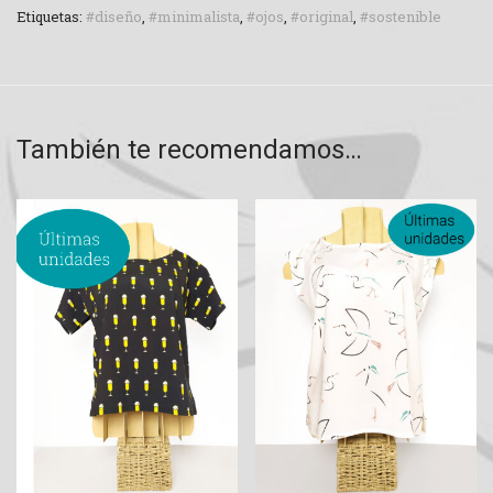
Etiquetas:
#diseño
,
#minimalista
,
#ojos
,
#original
,
#sostenible
También te recomendamos…