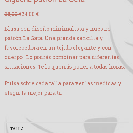
38,00
€
24,00
€
El
El
precio
precio
original
actual
Blusa con diseño minimalista y nuestro
era:
es:
38,00 €.
24,00 €.
patrón La Gata. Una prenda sencilla y
favorecedora en un tejido elegante y con
cuerpo. Lo podrás combinar para diferentes
situaciones. Te lo querrás poner a todas horas.
Pulsa sobre cada talla para ver las medidas y
elegir la mejor para tí.
TALLA