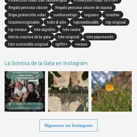
Regalo persona cáncer
Regalo persona cáncer de mama
Ropa protección solar
sueñocontigo
tequiero
tirantes
tirantesoriginales
todo el año
topcombinable
top original
top verano
tote algodón
tote canva
tote la sonrisa de la gata
tote original
tote pajareando
tote sostenible original
upf50+
verano
La Sonrisa de la Gata en Instagram
Síguenos en Instagram