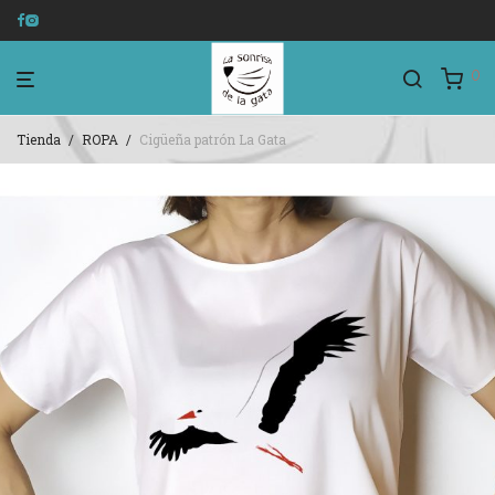
0
Tienda
/
ROPA
/
Cigüeña patrón La Gata