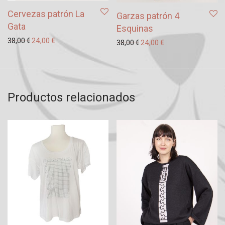
Cervezas patrón La
Garzas patrón 4
Gata
Esquinas
El precio original era: 38,00 €.
El precio actual es: 24,00 €.
38,00
€
24,00
€
El precio original era: 38
El precio actual es
38,00
€
24,00
€
Productos relacionados