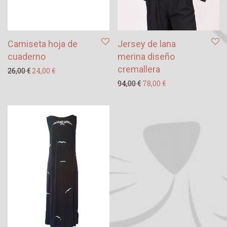
Camiseta hoja de
Jersey de lana
cuaderno
merina diseño
cremallera
El precio original era: 26,00 €.
El precio actual es: 24,00 €.
26,00
€
24,00
€
El precio original era: 94
El precio actual es
94,00
€
78,00
€