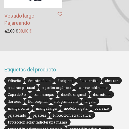
Vestido largo
Pajareando
El precio original era: 42,00 €.
El precio actual es: 38,00 €.
42,00
€
38,00
€
Etiquetas del producto
#diseño
#minimalista
#original
#sostenible
alcatraz
alcatraz patiazul
algodón orgánico
camisetadiferente
Capa de Sol
con mangas
diseño original
disfrutona
flor aecc
flor original
flor primavera
la gata
manga corta
manga larga
modelo la gata
oversize
pajareando
pajarear
Protección solar cáncer
Protección solar radioterapia mama
Protección solar tras radioterapia
Protección solar UPF50+