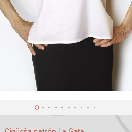
Cigüeña patrón La Gata