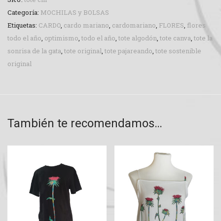
Categoría:
MOCHILAS y BOLSAS
Etiquetas:
CARDO
,
cardo mariano
,
cardomariano
,
FLORES
,
flores
todo el año
,
optimismo
,
todo el año
,
tote algodón
,
tote canva
,
tote la
sonrisa de la gata
,
tote original
,
tote pajareando
,
tote sostenible
original
También te recomendamos…