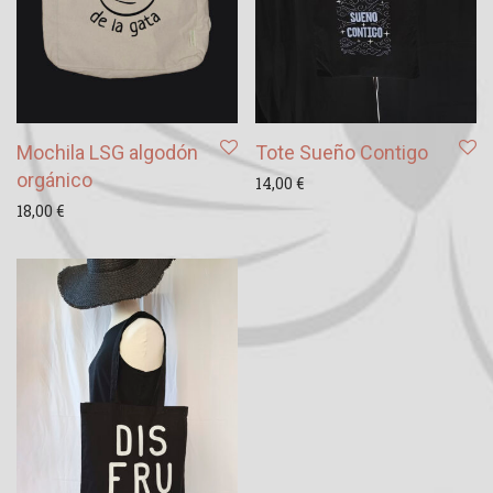
Mochila LSG algodón
Tote Sueño Contigo
orgánico
14,00
€
18,00
€