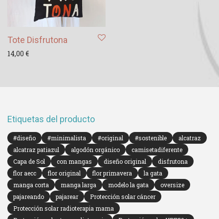
Tote Disfrutona
14,00
€
Etiquetas del producto
#diseño
#minimalista
#original
#sostenible
alcatraz
alcatraz patiazul
algodón orgánico
camisetadiferente
Capa de Sol
con mangas
diseño original
disfrutona
flor aecc
flor original
flor primavera
la gata
manga corta
manga larga
modelo la gata
oversize
pajareando
pajarear
Protección solar cáncer
Protección solar radioterapia mama