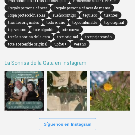
Protección solar tras radioterapia
Protección solar UPF50+
Regalo persona cáncer
Regalo persona cáncer de mama
Ropa protección solar
sueñocontigo
tequiero
tirantes
tirantesoriginales
todo el año
topcombinable
top original
top verano
tote algodón
tote canva
tote la sonrisa de la gata
tote original
tote pajareando
tote sostenible original
upf50+
verano
La Sonrisa de la Gata en Instagram
Síguenos en Instagram