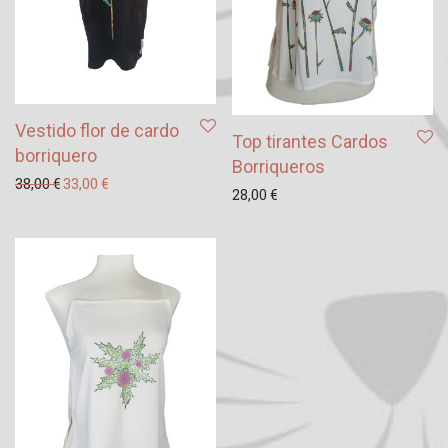
Vestido flor de cardo
Top tirantes Cardos
borriquero
Borriqueros
El precio original era: 38,00 €.
El precio actual es: 33,00 €.
38,00
€
33,00
€
28,00
€