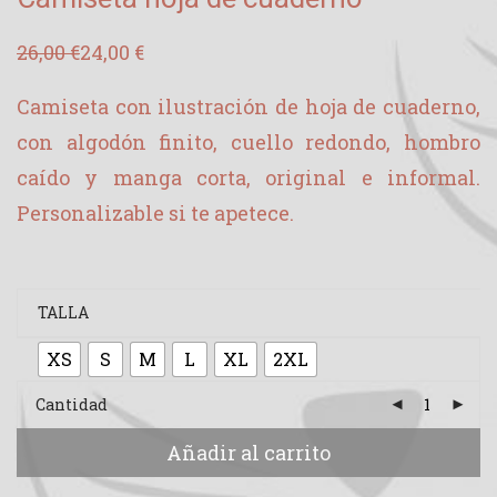
26,00
€
24,00
€
El
El
precio
precio
original
actual
Camiseta con ilustración de hoja de cuaderno,
era:
es:
26,00 €.
24,00 €.
con algodón finito, cuello redondo, hombro
caído y manga corta, original e informal.
Personalizable si te apetece.
TALLA
XS
S
M
L
XL
2XL
Cantidad
Añadir al carrito