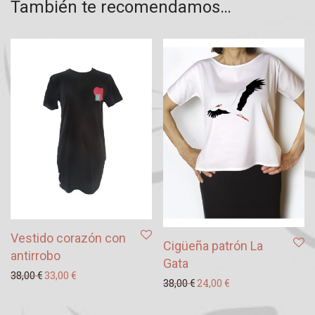
También te recomendamos…
Vestido corazón con
Cigüeña patrón La
antirrobo
Gata
El precio original era: 38,00 €.
El precio actual es: 33,00 €.
38,00
€
33,00
€
El precio original era: 38
El precio actual es
38,00
€
24,00
€