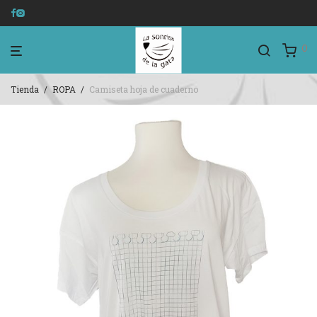
0
Tienda
/
ROPA
/
Camiseta hoja de cuaderno