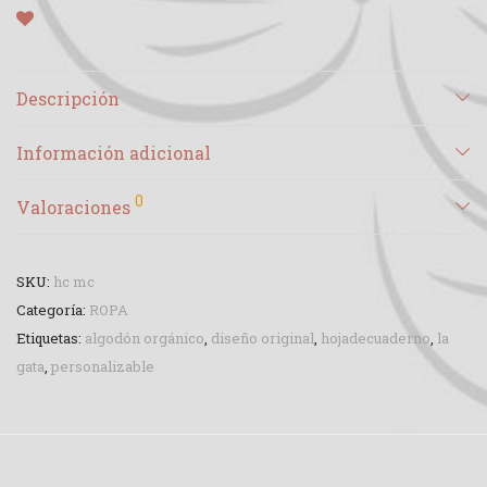
Descripción
Información adicional
0
Valoraciones
SKU:
hc mc
Categoría:
ROPA
Etiquetas:
algodón orgánico
,
diseño original
,
hojadecuaderno
,
la
gata
,
personalizable