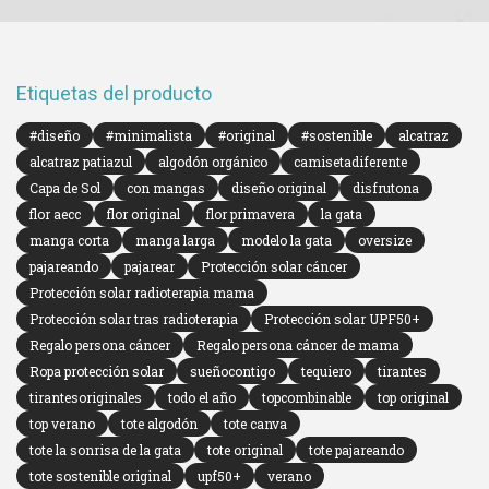
Etiquetas del producto
#diseño
#minimalista
#original
#sostenible
alcatraz
alcatraz patiazul
algodón orgánico
camisetadiferente
Capa de Sol
con mangas
diseño original
disfrutona
flor aecc
flor original
flor primavera
la gata
manga corta
manga larga
modelo la gata
oversize
pajareando
pajarear
Protección solar cáncer
Protección solar radioterapia mama
Protección solar tras radioterapia
Protección solar UPF50+
Regalo persona cáncer
Regalo persona cáncer de mama
Ropa protección solar
sueñocontigo
tequiero
tirantes
tirantesoriginales
todo el año
topcombinable
top original
top verano
tote algodón
tote canva
tote la sonrisa de la gata
tote original
tote pajareando
tote sostenible original
upf50+
verano