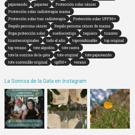
pajareando
pajarear
Protección solar cáncer
Protección solar radioterapia mama
Protección solar tras radioterapia
Protección solar UPF50+
Regalo persona cáncer
Regalo persona cáncer de mama
Ropa protección solar
sueñocontigo
tequiero
tirantes
tirantesoriginales
todo el año
topcombinable
top original
top verano
tote algodón
tote canva
tote la sonrisa de la gata
tote original
tote pajareando
tote sostenible original
upf50+
verano
La Sonrisa de la Gata en Instagram