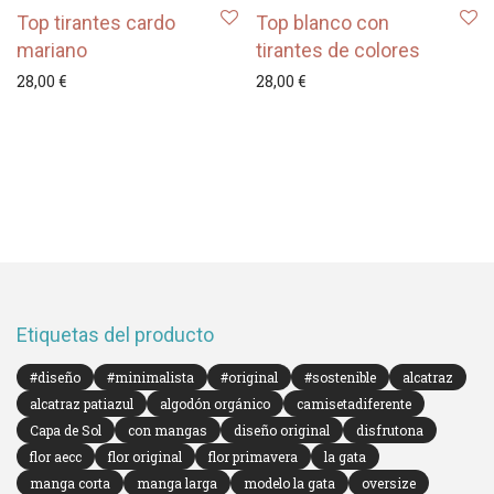
Top tirantes cardo
Top blanco con
mariano
tirantes de colores
28,00
€
28,00
€
Etiquetas del producto
#diseño
#minimalista
#original
#sostenible
alcatraz
alcatraz patiazul
algodón orgánico
camisetadiferente
Capa de Sol
con mangas
diseño original
disfrutona
flor aecc
flor original
flor primavera
la gata
manga corta
manga larga
modelo la gata
oversize