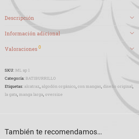
Descripción
Información adicional
0
Valoraciones
SKU:
ML ap 1
Categoría:
BATIBURRILLO
Etiquetas:
alcatraz
,
algodón orgánico
,
con mangas
,
diseño original
,
la gata
,
manga larga
,
oversize
También te recomendamos…