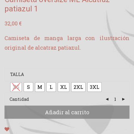
patiazul 1
32,00
€
Camiseta de manga larga con ilustración
original de alcatraz patiazul.
TALLA
XS
S
M
L
XL
2XL
3XL
Cantidad
Añadir al carrito