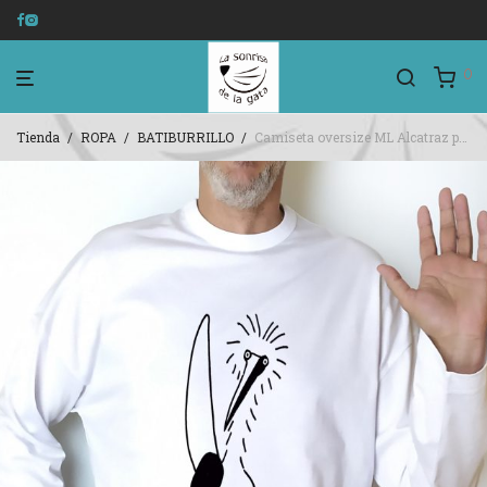
0
Tienda
/
ROPA
/
BATIBURRILLO
/
Camiseta oversize ML Alcatraz patiazul 1