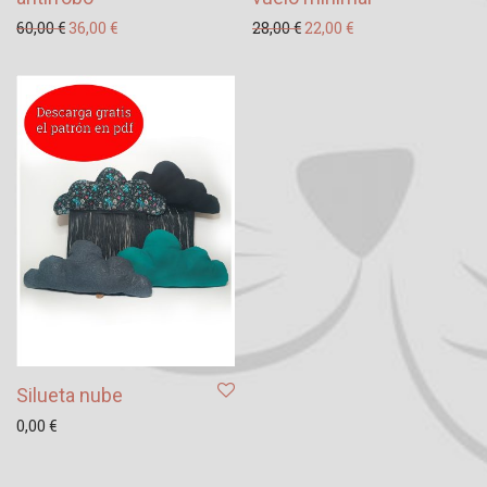
El precio original era: 60,00 €.
El precio actual es: 36,00 €.
El precio original era: 28
El precio actual es
60,00
€
36,00
€
28,00
€
22,00
€
Silueta nube
0,00
€