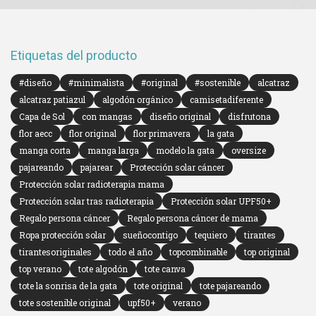
Etiquetas del producto
#diseño
#minimalista
#original
#sostenible
alcatraz
alcatraz patiazul
algodón orgánico
camisetadiferente
Capa de Sol
con mangas
diseño original
disfrutona
flor aecc
flor original
flor primavera
la gata
manga corta
manga larga
modelo la gata
oversize
pajareando
pajarear
Protección solar cáncer
Protección solar radioterapia mama
Protección solar tras radioterapia
Protección solar UPF50+
Regalo persona cáncer
Regalo persona cáncer de mama
Ropa protección solar
sueñocontigo
tequiero
tirantes
tirantesoriginales
todo el año
topcombinable
top original
top verano
tote algodón
tote canva
tote la sonrisa de la gata
tote original
tote pajareando
tote sostenible original
upf50+
verano