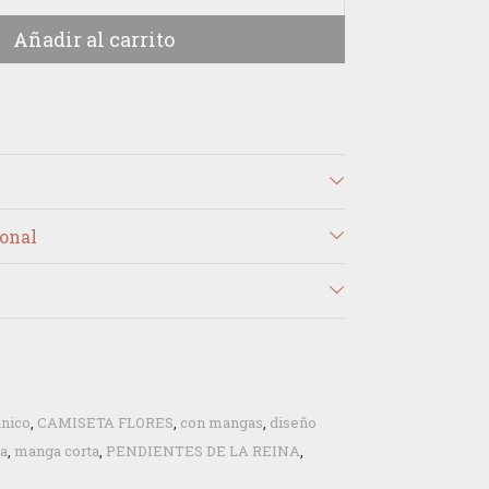
Añadir al carrito
onal
ánico
,
CAMISETA FLORES
,
con mangas
,
diseño
ta
,
manga corta
,
PENDIENTES DE LA REINA
,