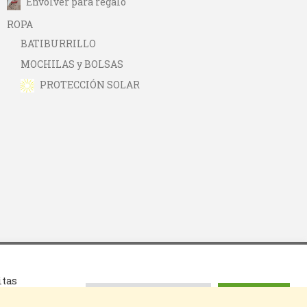
Envolver para regalo
ROPA
BATIBURRILLO
MOCHILAS y BOLSAS
PROTECCIÓN SOLAR
itas
2022 © Por
La Sorpresa de lo Sencillo
ión
configuración de cookies
Aceptar todo