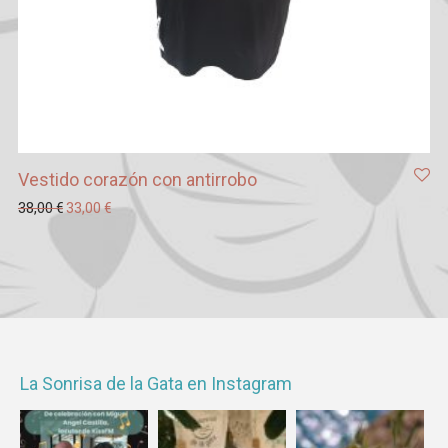
Vestido corazón con antirrobo
El precio original era: 38,00 €.
El precio actual es: 33,00 €.
38,00
€
33,00
€
La Sonrisa de la Gata en Instagram