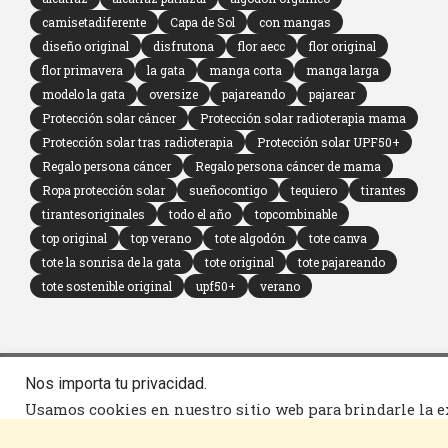
camisetadiferente
Capa de Sol
con mangas
diseño original
disfrutona
flor aecc
flor original
flor primavera
la gata
manga corta
manga larga
modelo la gata
oversize
pajareando
pajarear
Protección solar cáncer
Protección solar radioterapia mama
Protección solar tras radioterapia
Protección solar UPF50+
Regalo persona cáncer
Regalo persona cáncer de mama
Ropa protección solar
sueñocontigo
tequiero
tirantes
tirantesoriginales
todo el año
topcombinable
top original
top verano
tote algodón
tote canva
tote la sonrisa de la gata
tote original
tote pajareando
tote sostenible original
upf50+
verano
Nos importa tu privacidad.
Seguimiento
Contacto
Térm
Usamos cookies en nuestro sitio web para brindarle la e
repetidas. Al hacer clic en "Aceptar todo", acepta el uso
de cookies" para proporcionar un consentimiento contr