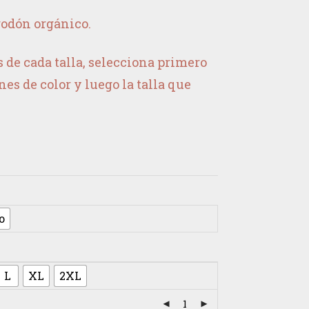
godón orgánico.
 de cada talla, selecciona primero
nes de color y luego la talla que
o
L
XL
2XL