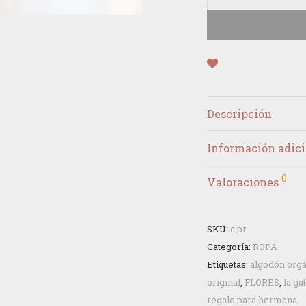
Descripción
Información adici
0
Valoraciones
SKU:
c pr
Categoría:
ROPA
Etiquetas:
algodón org
original
,
FLORES
,
la ga
regalo para hermana