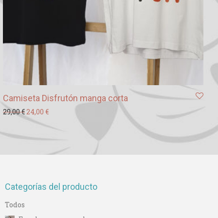
Camiseta Disfrutón manga corta
El precio original era: 29,00 €.
El precio actual es: 24,00 €.
29,00
€
24,00
€
Categorías del producto
Todos