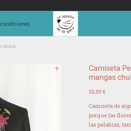
condiciones
s chulas
Camiseta Pen
mangas chu
32,00
€
Camiseta de alg
porque las flore
las palabras, t