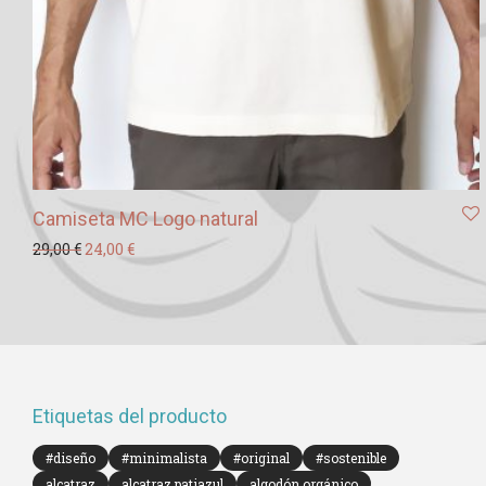
Camiseta MC Logo natural
El precio original era: 29,00 €.
El precio actual es: 24,00 €.
29,00
€
24,00
€
Etiquetas del producto
#diseño
#minimalista
#original
#sostenible
alcatraz
alcatraz patiazul
algodón orgánico