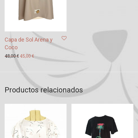
Capa de Sol Arena y
Coco
El precio original era: 48,00 €.
El precio actual es: 45,00 €.
48,00
€
45,00
€
Productos relacionados