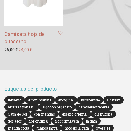
Camiseta hoja de
cuaderno
El precio original era: 26,00 €.
El precio actual es: 24,00 €.
26,00
€
24,00
€
Etiquetas del producto
#diseño
#minimalista
#original
#sostenible
alcatraz
alcatraz patiazul
algodón orgánico
camisetadiferente
Capa de Sol
con mangas
diseño original
disfrutona
flor aecc
flor original
flor primavera
la gata
manga corta
manga larga
modelo la gata
oversize