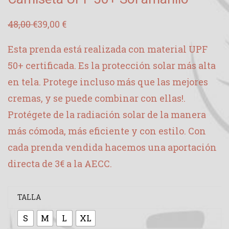
48,00
€
39,00
€
El
El
precio
precio
original
actual
Esta prenda está realizada con material UPF
era:
es:
48,00 €.
39,00 €.
50+ certificada. Es la protección solar más alta
en tela. Protege incluso más que las mejores
cremas, y se puede combinar con ellas!.
Protégete de la radiación solar de la manera
más cómoda, más eficiente y con estilo. Con
cada prenda vendida hacemos una aportación
directa de 3€ a la AECC.
TALLA
S
M
L
XL