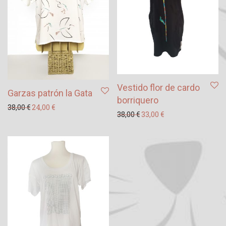
Vestido flor de cardo
Garzas patrón la Gata
borriquero
El precio original era: 38,00 €.
El precio actual es: 24,00 €.
38,00
€
24,00
€
El precio original era: 38
El precio actual es
38,00
€
33,00
€