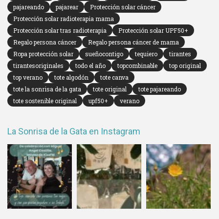
pajareando
pajarear
Protección solar cáncer
Protección solar radioterapia mama
Protección solar tras radioterapia
Protección solar UPF50+
Regalo persona cáncer
Regalo persona cáncer de mama
Ropa protección solar
sueñocontigo
tequiero
tirantes
tirantesoriginales
todo el año
topcombinable
top original
top verano
tote algodón
tote canva
tote la sonrisa de la gata
tote original
tote pajareando
tote sostenible original
upf50+
verano
La Sonrisa de la Gata en Instagram