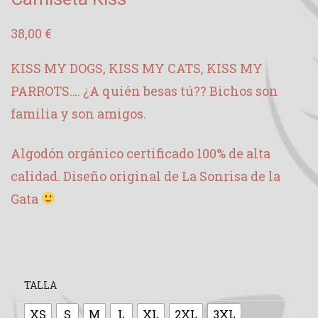
38,00
€
KISS MY DOGS, KISS MY CATS, KISS MY
PARROTS…. ¿A quién besas tú?? Bichos son
familia y son amigos.
Algodón orgánico certificado 100% de alta
calidad. Diseño original de La Sonrisa de la
Gata
TALLA
XS
S
M
L
XL
2XL
3XL