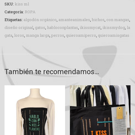
SKU:
kiss ml
Categoría:
ROPA
Etiquetas:
algodón orgánico
,
amanteanimales
,
bichos
,
con mangas
,
diseño original
,
gatos
,
habloconplantas
,
ikissmycat
,
ikissmydog
,
la
gata
,
loros
,
manga larga
,
perros
,
quieroamiperro
,
quieroamisgatas
También te recomendamos…