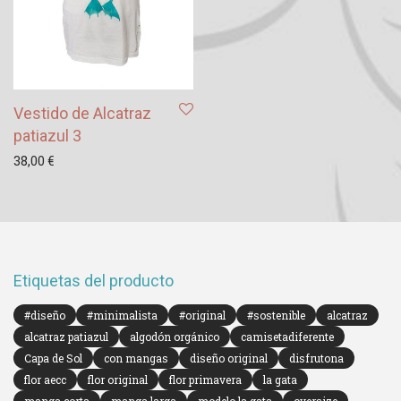
Vestido de Alcatraz
patiazul 3
38,00
€
Etiquetas del producto
#diseño
#minimalista
#original
#sostenible
alcatraz
alcatraz patiazul
algodón orgánico
camisetadiferente
Capa de Sol
con mangas
diseño original
disfrutona
flor aecc
flor original
flor primavera
la gata