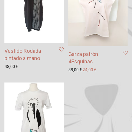
Vestido Rodada
Garza patrón
pintado a mano
4Esquinas
48,00
€
El precio original era: 38
El precio actual es
38,00
€
24,00
€