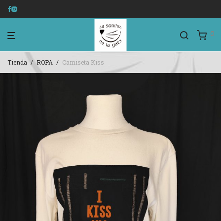
0
Tienda
/
ROPA
/
Camiseta Kiss