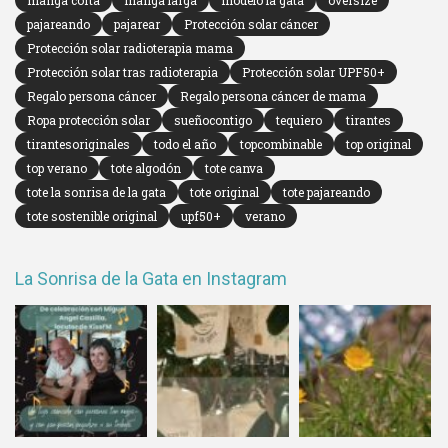
manga corta
manga larga
modelo la gata
oversize
pajareando
pajarear
Protección solar cáncer
Protección solar radioterapia mama
Protección solar tras radioterapia
Protección solar UPF50+
Regalo persona cáncer
Regalo persona cáncer de mama
Ropa protección solar
sueñocontigo
tequiero
tirantes
tirantesoriginales
todo el año
topcombinable
top original
top verano
tote algodón
tote canva
tote la sonrisa de la gata
tote original
tote pajareando
tote sostenible original
upf50+
verano
La Sonrisa de la Gata en Instagram