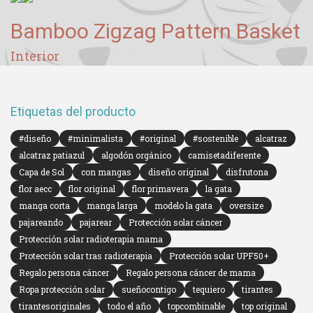
Bamboo Zigzag Pattern Basket
Interior
Etiquetas del producto
#diseño
#minimalista
#original
#sostenible
alcatraz
alcatraz patiazul
algodón orgánico
camisetadiferente
Capa de Sol
con mangas
diseño original
disfrutona
flor aecc
flor original
flor primavera
la gata
manga corta
manga larga
modelo la gata
oversize
pajareando
pajarear
Protección solar cáncer
Protección solar radioterapia mama
Protección solar tras radioterapia
Protección solar UPF50+
Regalo persona cáncer
Regalo persona cáncer de mama
Ropa protección solar
sueñocontigo
tequiero
tirantes
tirantesoriginales
todo el año
topcombinable
top original