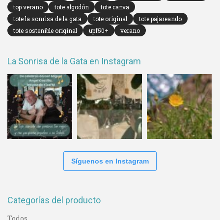
top verano
tote algodón
tote canva
tote la sonrisa de la gata
tote original
tote pajareando
tote sostenible original
upf50+
verano
La Sonrisa de la Gata en Instagram
Síguenos en Instagram
Categorías del producto
Todos