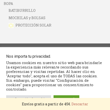
ROPA
BATIBURRILLO
MOCHILAS y BOLSAS
PROTECCIÓN SOLAR
Nos importa tu privacidad.
Seguimiento
Usamos cookies en nuestro sitio web para brindarle
la experiencia más relevante recordando sus
Contacto
preferencias y visitas repetidas. Al hacer clic en
"Aceptar todo", acepta el uso de TODAS las cookies.
Términos y condiciones
Sin embargo, puede visitar "Configuración de
cookies" para proporcionar un consentimiento
controlado.
configuración de cookies
Aceptar todo
2022 © Por
La Sorpresa de lo Sencillo
Envíos gratis a partir de 45€.
Descartar