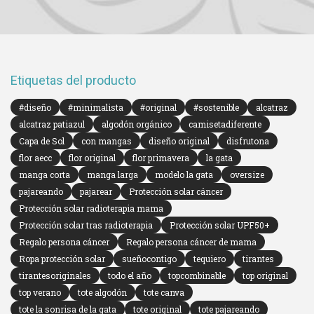
Etiquetas del producto
#diseño
#minimalista
#original
#sostenible
alcatraz
alcatraz patiazul
algodón orgánico
camisetadiferente
Capa de Sol
con mangas
diseño original
disfrutona
flor aecc
flor original
flor primavera
la gata
manga corta
manga larga
modelo la gata
oversize
pajareando
pajarear
Protección solar cáncer
Protección solar radioterapia mama
Protección solar tras radioterapia
Protección solar UPF50+
Regalo persona cáncer
Regalo persona cáncer de mama
Ropa protección solar
sueñocontigo
tequiero
tirantes
tirantesoriginales
todo el año
topcombinable
top original
top verano
tote algodón
tote canva
tote la sonrisa de la gata
tote original
tote pajareando